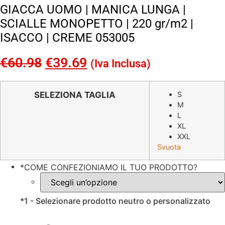
GIACCA UOMO | MANICA LUNGA |
SCIALLE MONOPETTO | 220 gr/m2 |
ISACCO | CREME 053005
€
60.98
Il
€
39.69
Il
(Iva Inclusa)
prezzo
prezzo
originale
attuale
SELEZIONA TAGLIA
S
M
era:
è:
L
€60.98.
€39.69.
XL
XXL
Svuota
*
COME CONFEZIONIAMO IL TUO PRODOTTO?
*
1 - Selezionare prodotto neutro o personalizzato