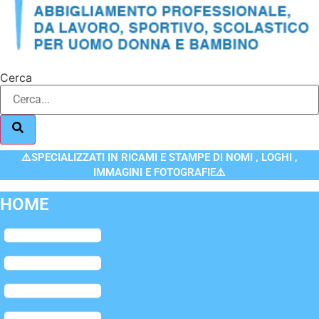
Cerca
⚠️SPECIALIZZATI IN RICAMI E STAMPE DI NOMI , LOGHI ,
IMMAGINI E FOTOGRAFIE⚠️
HOME
Flyout
Menu