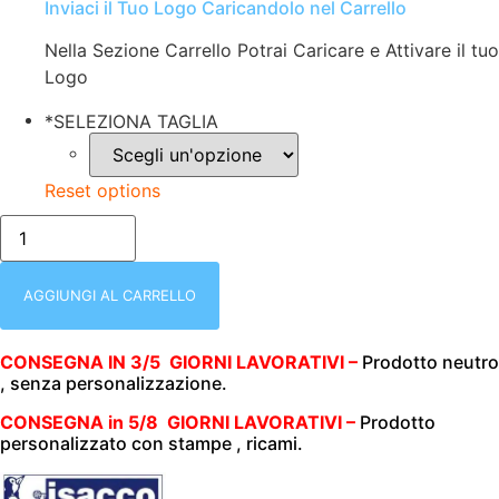
Inviaci il Tuo Logo Caricandolo nel Carrello
Nella Sezione Carrello Potrai Caricare e Attivare il tuo
Logo
*
SELEZIONA TAGLIA
Reset options
GIACCA
UOMO
|
MANICA
LUNGA
AGGIUNGI AL CARRELLO
|
SCIALLE
MONOPETTO
CONSEGNA IN 3/5 GIORNI LAVORATIVI –
Prodotto neutro
|
, senza personalizzazione.
220
gr/m2
|
CONSEGNA in 5/8 GIORNI LAVORATIVI –
Prodotto
ISACCO
personalizzato con stampe , ricami.
|
CREME
053005