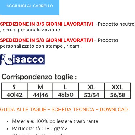
DONNA
|
AGGIUNGI AL CARRELLO
HIBISCUS
|
MEZZA
SPEDIZIONE IN 3/5 GIORNI LAVORATIVI
–
Prodotto neutro
MANICA
, senza personalizzazione.
|
NERO
|
SPEDIZIONE IN 5/8 GIORNI LAVORATIVI
–
Prodotto
ELASTICIZZATO
personalizzato con stampe , ricami.
|
BOHEME
|
180
gr/m2
quantità
GUIDA ALLE TAGLIE – SCHEDA TECNICA – DOWNLOAD
Materiale: 100% poliestere traspirante
Particolarità : 180 gr/m2