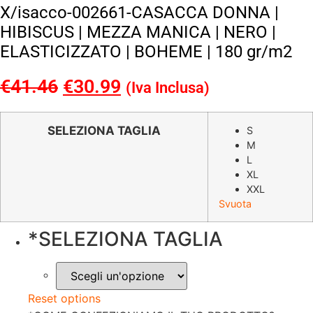
X/isacco-002661-CASACCA DONNA |
HIBISCUS | MEZZA MANICA | NERO |
ELASTICIZZATO | BOHEME | 180 gr/m2
€
41.46
Il
€
30.99
Il
(Iva Inclusa)
prezzo
prezzo
originale
attuale
SELEZIONA TAGLIA
S
M
era:
è:
L
€41.46.
€30.99.
XL
XXL
Svuota
*
SELEZIONA TAGLIA
Reset options