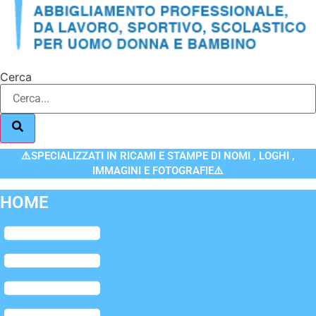
Cerca
⚠️SPECIALIZZATI IN RICAMI E STAMPE DI NOMI , LOGHI ,
IMMAGINI E FOTOGRAFIE⚠️
HOME
Flyout
Menu