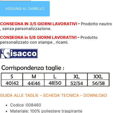
CASACCA
DONNA
|
AGGIUNGI AL CARRELLO
VERACRUZ
|
MANICA
CONSEGNA IN 3/5 GIORNI LAVORATIVI
–
Prodotto neutro
LUNGA
, senza personalizzazione.
|
BIANCA
|
CONSEGNA in 5/8 GIORNI LAVORATIVI
–
Prodotto
ELASTICIZZATO
personalizzato con stampe , ricami.
|
BOHEME
|
LAVA
E
INDOSSA
|
180
GR/M2
quantità
GUIDA ALLE TAGLIE – SCHEDA TECNICA – DOWNLOAD
Codice :008460
Materiale: 100% poliestere traspirante