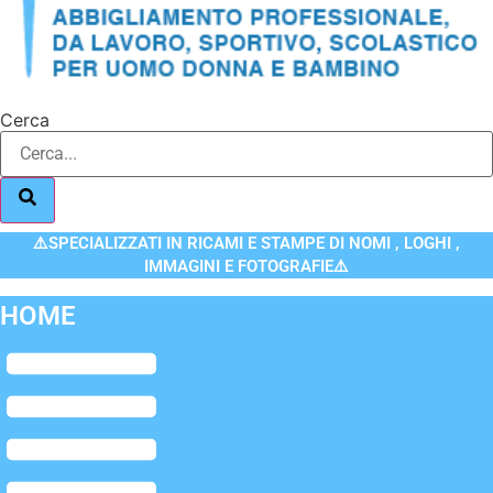
Cerca
⚠️SPECIALIZZATI IN RICAMI E STAMPE DI NOMI , LOGHI ,
IMMAGINI E FOTOGRAFIE⚠️
HOME
Flyout
Menu