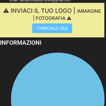
Email : dandycompany.torino@gmail.com
⚠️ INVIACI IL TUO LOGO |
IMMAGINE
| FOTOGRAFIA ⚠️
CARICALO QUI
INFORMAZIONI