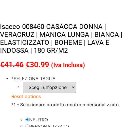
isacco-008460-CASACCA DONNA |
VERACRUZ | MANICA LUNGA | BIANCA |
ELASTICIZZATO | BOHEME | LAVA E
INDOSSA | 180 GR/M2
€
41.46
Il
€
30.99
Il
(Iva Inclusa)
prezzo
prezzo
*
SELEZIONA TAGLIA
originale
attuale
era:
è:
Reset options
€41.46.
€30.99.
*
1 - Selezionare prodotto neutro o personalizzato
NEUTRO
PERSONALIZZATO