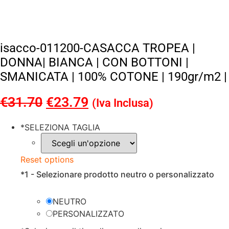
isacco-011200-CASACCA TROPEA |
DONNA| BIANCA | CON BOTTONI |
SMANICATA | 100% COTONE | 190gr/m2 |
€
31.70
Il
€
23.79
Il
(Iva Inclusa)
prezzo
prezzo
*
SELEZIONA TAGLIA
originale
attuale
era:
è:
Reset options
€31.70.
€23.79.
*
1 - Selezionare prodotto neutro o personalizzato
NEUTRO
PERSONALIZZATO