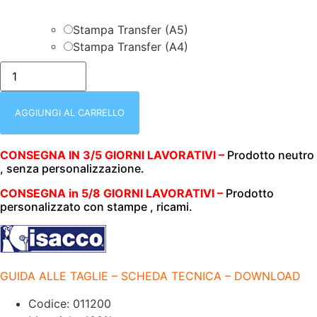
Stampa Transfer (A5)
Stampa Transfer (A4)
isacco-
011200-
CASACCA
TROPEA
|
AGGIUNGI AL CARRELLO
DONNA|
BIANCA
|
CONSEGNA IN 3/5 GIORNI LAVORATIVI –
Prodotto neutro
CON
, senza personalizzazione.
BOTTONI
|
SMANICATA
CONSEGNA in 5/8 GIORNI LAVORATIVI –
Prodotto
|
personalizzato con stampe , ricami.
100%
COTONE
|
190gr/m2
|
quantità
GUIDA ALLE TAGLIE – SCHEDA TECNICA – DOWNLOAD
Codice: 011200