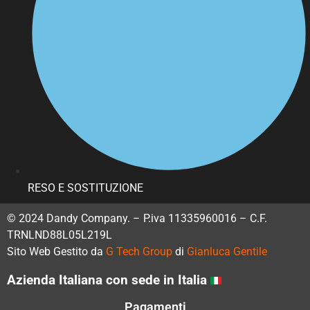
RESO E SOSTITUZIONE
© 2024 Dandy Company. – P.iva 11335960016 – C.F.
TRNLND88L05L219L
Sito Web Gestito da
G Tech Group
di
Gianluca Gentile
Azienda Italiana con sede in Italia
Pagamenti