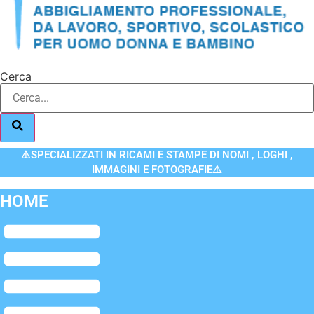
Cerca
⚠️SPECIALIZZATI IN RICAMI E STAMPE DI NOMI , LOGHI ,
IMMAGINI E FOTOGRAFIE⚠️
HOME
Flyout
Menu