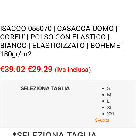
ISACCO 055070 | CASACCA UOMO |
CORFU’ | POLSO CON ELASTICO |
BIANCO | ELASTICIZZATO | BOHEME |
180gr/m2
€
39.02
Il
€
29.29
Il
(Iva Inclusa)
prezzo
prezzo
originale
attuale
SELEZIONA TAGLIA
S
M
era:
è:
L
€39.02.
€29.29.
XL
XXL
Svuota
*
SELEZIONA TAGLIA