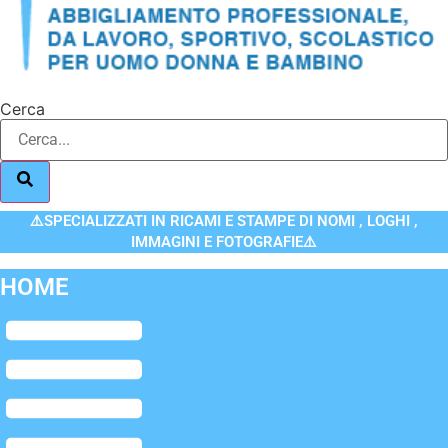
Cerca
⚠️SPECIALIZZATI IN RICAMI E STAMPE DI NOMI , LOGHI ,
IMMAGINI E FOTOGRAFIE⚠️
HOME
Flyout
Menu