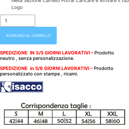
Nella Sezione Carrello Potrai Caricare e Attivare il tuo
Logo
ISACCO
055070
|
CASACCA
UOMO
AGGIUNGI AL CARRELLO
|
CORFU'
|
SPEDIZIONE IN 3/5 GIORNI LAVORATIVI –
Prodotto
POLSO
neutro , senza personalizzazione.
CON
ELASTICO
|
SPEDIZIONE in 5/8 GIORNI LAVORATIVI –
Prodotto
BIANCO
personalizzato con stampe , ricami.
|
ELASTICIZZATO
|
BOHEME
|
180gr/m2
quantità