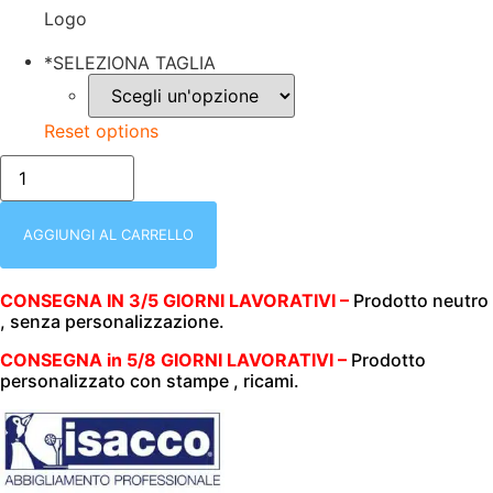
Logo
*
SELEZIONA TAGLIA
Reset options
isacco-
057523m-
GIACCA
LADY
|
AGGIUNGI AL CARRELLO
EXTRA
LIGHT
|
CONSEGNA IN 3/5 GIORNI LAVORATIVI –
Prodotto neutro
MEZZA
, senza personalizzazione.
MANICA
|
ROSA
CONSEGNA in 5/8 GIORNI LAVORATIVI –
Prodotto
+
personalizzato con stampe , ricami.
FUXIA
|
125
GR/M2
|
quantità