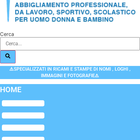
Cerca
⚠️SPECIALIZZATI IN RICAMI E STAMPE DI NOMI , LOGHI ,
IMMAGINI E FOTOGRAFIE⚠️
HOME
Flyout
Menu