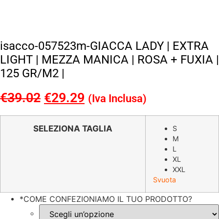
isacco-057523m-GIACCA LADY | EXTRA
LIGHT | MEZZA MANICA | ROSA + FUXIA |
125 GR/M2 |
€
39.02
Il
€
29.29
Il
(Iva Inclusa)
prezzo
prezzo
originale
attuale
SELEZIONA TAGLIA
S
M
era:
è:
L
€39.02.
€29.29.
XL
XXL
Svuota
*
COME CONFEZIONIAMO IL TUO PRODOTTO?