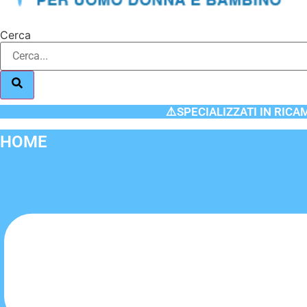
Cerca
⚠️SPECIALIZZATI IN RICA
HOME
Flyout
Menu