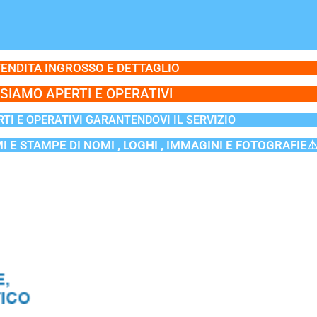
ENDITA INGROSSO E DETTAGLIO
SIAMO APERTI E OPERATIVI
TI E OPERATIVI GARANTENDOVI IL SERVIZIO
MI E STAMPE DI NOMI , LOGHI , IMMAGINI E FOTOGRAFIE⚠