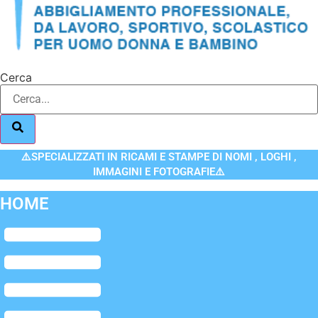
Cerca
⚠️SPECIALIZZATI IN RICAMI E STAMPE DI NOMI , LOGHI ,
IMMAGINI E FOTOGRAFIE⚠️
HOME
Flyout
Menu