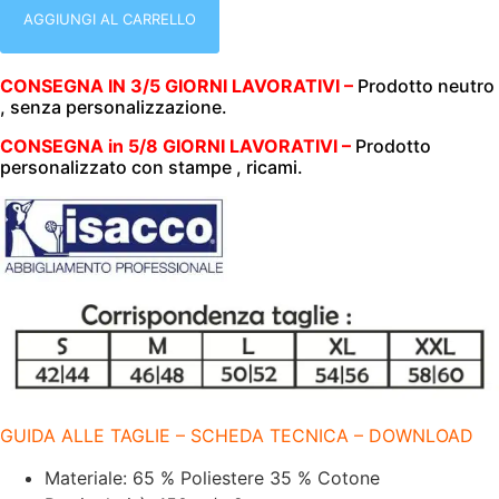
UOMO
PRETORIA
AGGIUNGI AL CARRELLO
|
EXTRA
LIGHT
CONSEGNA IN 3/5 GIORNI LAVORATIVI –
Prodotto neutro
|
, senza personalizzazione.
BIANCO
|
CON
CONSEGNA in 5/8 GIORNI LAVORATIVI –
Prodotto
RETE
personalizzato con stampe , ricami.
POSTERIORE
MICROFORATA
|
150
GR/M2
|
quantità
GUIDA ALLE TAGLIE – SCHEDA TECNICA – DOWNLOAD
Materiale: 65 % Poliestere 35 % Cotone