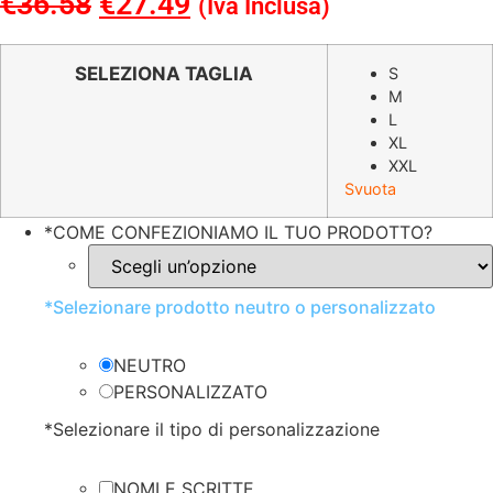
€
36.58
Il
€
27.49
Il
(Iva Inclusa)
prezzo
prezzo
originale
attuale
SELEZIONA TAGLIA
S
M
era:
è:
L
€36.58.
€27.49.
XL
XXL
Svuota
*
COME CONFEZIONIAMO IL TUO PRODOTTO?
*
Selezionare prodotto neutro o personalizzato
NEUTRO
PERSONALIZZATO
*
Selezionare il tipo di personalizzazione
NOMI E SCRITTE