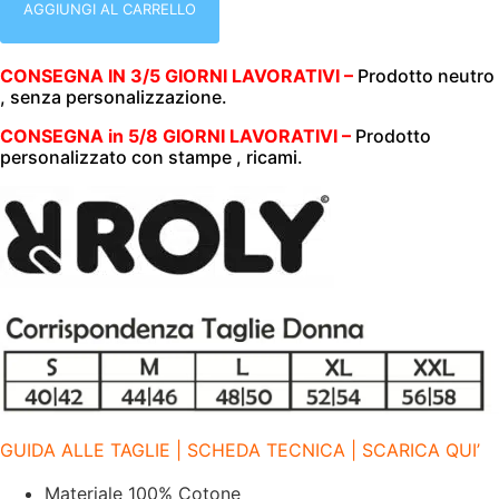
MANICA
AGGIUNGI AL CARRELLO
|
100%
COTONE
CONSEGNA IN 3/5 GIORNI LAVORATIVI –
Prodotto neutro
|
, senza personalizzazione.
200
GR/M2
|
CONSEGNA in 5/8 GIORNI LAVORATIVI –
Prodotto
3
personalizzato con stampe , ricami.
BOTTONI
|
ROLY
|
STAR
WOMAN
|
6634
BORDEAUX
57
quantità
GUIDA ALLE TAGLIE | SCHEDA TECNICA | SCARICA QUI’
Materiale 100% Cotone