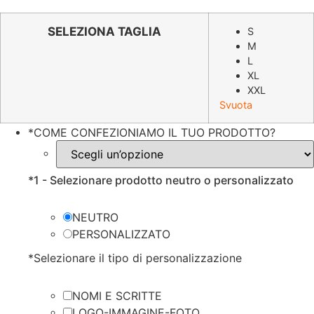
prezzo
prezzo
originale
attuale
SELEZIONA TAGLIA
S
M
era:
è:
L
€19.98.
€9.99.
XL
XXL
Svuota
*
COME CONFEZIONIAMO IL TUO PRODOTTO?
*
1 - Selezionare prodotto neutro o personalizzato
NEUTRO
PERSONALIZZATO
*
Selezionare il tipo di personalizzazione
NOMI E SCRITTE
LOGO-IMMAGINE-FOTO