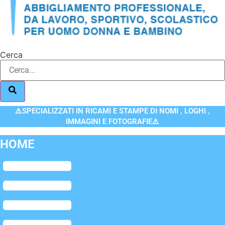
Cerca
⚠️SPECIALIZZATI IN RICAMI E STAMPE DI NOMI , LOGHI ,
IMMAGINI E FOTOGRAFIE⚠️
HOME
Flyout
Menu