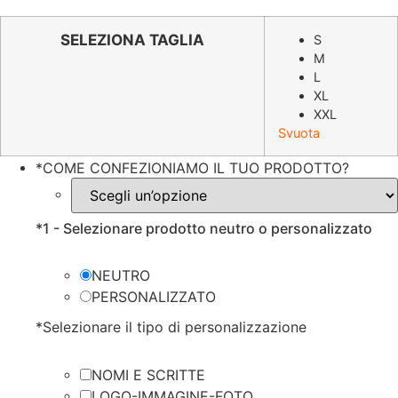
prezzo
prezzo
originale
attuale
SELEZIONA TAGLIA
S
M
era:
è:
L
€19.98.
€9.99.
XL
XXL
Svuota
*
COME CONFEZIONIAMO IL TUO PRODOTTO?
*
1 - Selezionare prodotto neutro o personalizzato
NEUTRO
PERSONALIZZATO
*
Selezionare il tipo di personalizzazione
NOMI E SCRITTE
LOGO-IMMAGINE-FOTO