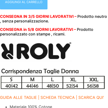
MANICA
AGGIUNGI AL CARRELLO
|
100%
COTONE
CONSEGNA IN 3/5 GIORNI LAVORATIVI –
Prodotto neutro
|
, senza personalizzazione.
200
GR/M2
|
CONSEGNA in 5/8 GIORNI LAVORATIVI –
Prodotto
3
personalizzato con stampe , ricami.
BOTTONI
|
ROLY
|
STAR
WOMAN
|
6634
FUCSIA
78
quantità
GUIDA ALLE TAGLIE | SCHEDA TECNICA | SCARICA QUI’
Materiale 100% Cotone