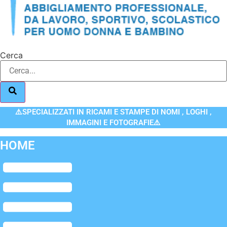
Cerca
⚠️SPECIALIZZATI IN RICAMI E STAMPE DI NOMI , LOGHI ,
IMMAGINI E FOTOGRAFIE⚠️
HOME
Flyout
Menu