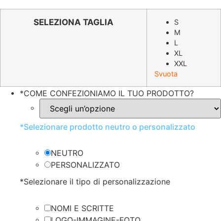
prezzo
prezzo
originale
attuale
SELEZIONA TAGLIA
S
M
era:
è:
L
€11.98.
€5.99.
XL
XXL
Svuota
*
COME CONFEZIONIAMO IL TUO PRODOTTO?
*
Selezionare prodotto neutro o personalizzato
NEUTRO
PERSONALIZZATO
*
Selezionare il tipo di personalizzazione
NOMI E SCRITTE
LOGO-IMMAGINE-FOTO