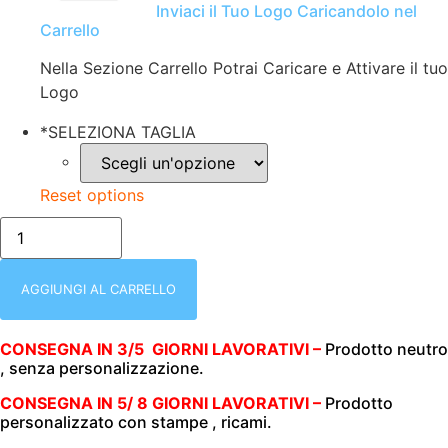
Inviaci il Tuo Logo Caricandolo nel
Carrello
Nella Sezione Carrello Potrai Caricare e Attivare il tuo
Logo
*
SELEZIONA TAGLIA
Reset options
T-
SHIRT
DONNA
|
MANICA
AGGIUNGI AL CARRELLO
LUNGA
|
160
CONSEGNA IN 3/5 GIORNI LAVORATIVI –
Prodotto neutro
GR/M2
, senza personalizzazione.
|
100%
COTONE
CONSEGNA IN 5/ 8 GIORNI LAVORATIVI –
Prodotto
|
personalizzato con stampe , ricami.
EXTREME