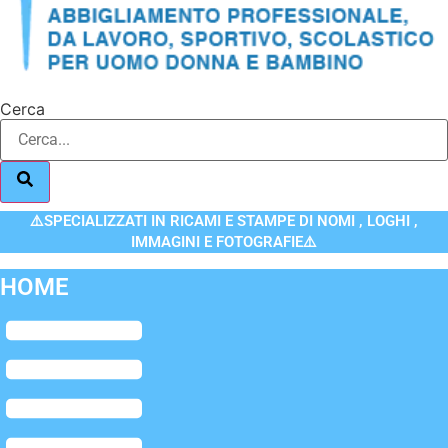
Cerca
⚠️SPECIALIZZATI IN RICAMI E STAMPE DI NOMI , LOGHI ,
IMMAGINI E FOTOGRAFIE⚠️
HOME
Flyout
Menu